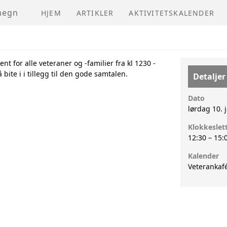
megn
HJEM
ARTIKLER
AKTIVITETSKALENDER
nt for alle veteraner og -familier fra kl 1230 -
 bite i i tillegg til den gode samtalen.
Detaljer
Dato
lørdag 10. 
Klokkeslet
12:30
–
15:
Kalender
Veterankaf