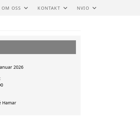
OM OSS
KONTAKT
NVIO
NVIO - HAMAR OG OMEGN
KONTAKT
BLI MEDLEM
STYRET
TIL HOVEDSIDEN
januar 2026
t
00
é Hamar